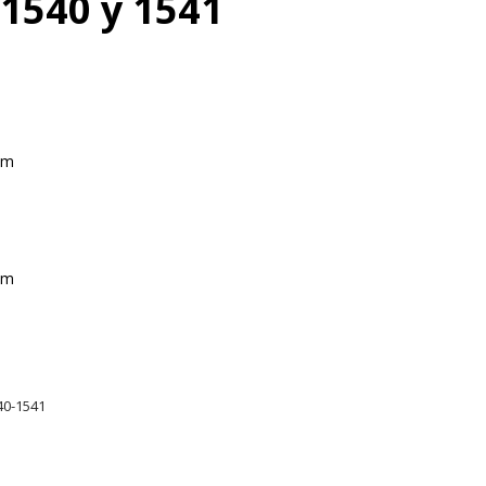
 1540 y 1541
mm
mm
40-1541