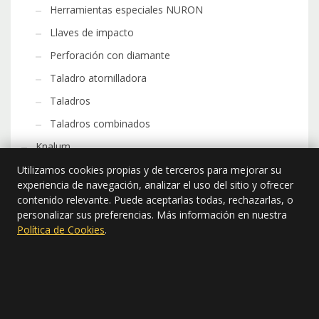
Herramientas especiales NURON
Llaves de impacto
Perforación con diamante
Taladro atornilladora
Taladros
Taladros combinados
Knalum
Accesorios
Utilizamos cookies propias y de terceros para mejorar su
experiencia de navegación, analizar el uso del sitio y ofrecer
Bajantes
contenido relevante. Puede aceptarlas todas, rechazarlas, o
personalizar sus preferencias. Más información en nuestra
Canales
Política de Cookies
.
Demos
Tankinox
Tankinox
Uncategorized