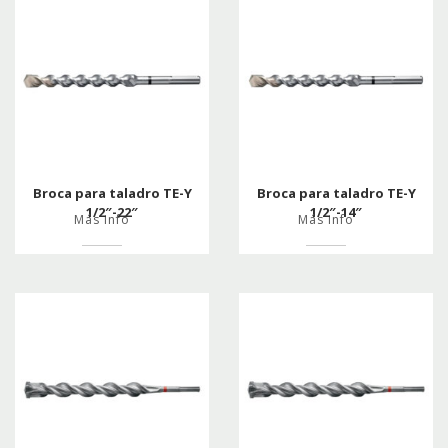
Broca para taladro TE-Y
Broca para taladro TE-Y
1/2″-22″
1/2″-14″
Más info
Más info