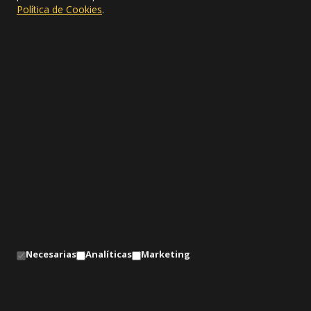
Política de Cookies
.
Demos
Tankinox
Tankinox
Uncategorized
Necesarias
Analíticas
Marketing
© 2026 ACEROGAR-EC S.A. Todos los derechos
reservados.