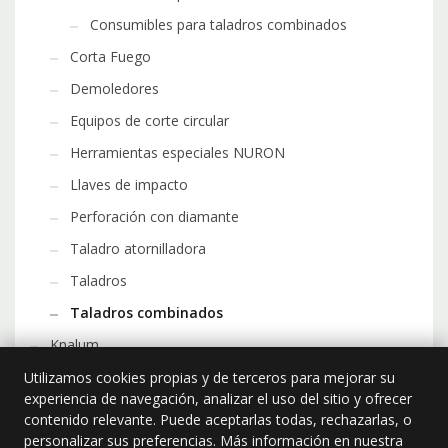
Consumibles para taladros combinados
Corta Fuego
Demoledores
Equipos de corte circular
Herramientas especiales NURON
Llaves de impacto
Perforación con diamante
Taladro atornilladora
Taladros
Taladros combinados
Knalum
Accesorios
Utilizamos cookies propias y de terceros para mejorar su
experiencia de navegación, analizar el uso del sitio y ofrecer
Bajantes
contenido relevante. Puede aceptarlas todas, rechazarlas, o
personalizar sus preferencias. Más información en nuestra
Canales